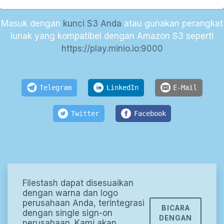
Masuk dengan
kunci S3 Anda
atau gunakan perangkat
lunak yang kompatibel dengan Amazon S3 seperti
https://play.minio.io:9000
Telegram
LinkedIn
E-Mail
Twitter
Facebook
Filestash dapat disesuaikan
dengan warna dan logo
perusahaan Anda, terintegrasi
BICARA
dengan single sign-on
DENGAN
perusahaan. Kami akan