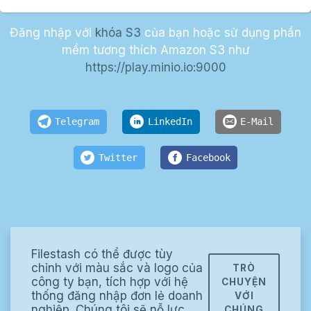
Đăng nhập với
khóa S3
của bạn hoặc sử dụng phần
mềm tương thích Amazon S3 như
https://play.minio.io:9000
Telegram
LinkedIn
E-Mail
Twitter
Facebook
Filestash có thể được tùy
chỉnh với màu sắc và logo của
TRÒ
công ty bạn, tích hợp với hệ
CHUYỆN
thống đăng nhập đơn lẻ doanh
VỚI
nghiệp. Chúng tôi sẽ nỗ lực
CHÚNG